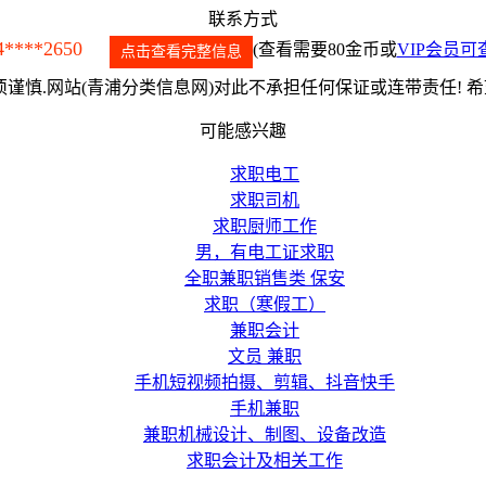
联系方式
4****2650
(查看需要80金币或
VIP会员可
点击查看完整信息
谨慎.网站(青浦分类信息网)对此不承担任何保证或连带责任! 
可能感兴趣
求职电工
求职司机
求职厨师工作
男，有电工证求职
全职兼职销售类 保安
求职（寒假工）
兼职会计
文员 兼职
手机短视频拍摄、剪辑、抖音快手
手机兼职
兼职机械设计、制图、设备改造
求职会计及相关工作