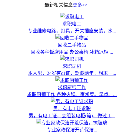
最新相关信息
更多>>
求职电工
专业维修电路，灯具，开关插座安装，水...
回收二手物品
回收各种饭店用品 办公桌椅 冰箱冰柜 ...
求职司机
本人男，24岁有c1证，驾龄两年。想求一...
求职厨师工作
求职厨师工作 各种火锅。家常菜。早点。...
男，有电工证求职
男，有电工证，会组装电柜(箱)，做过工...
专业家政保洁开荒保洁...